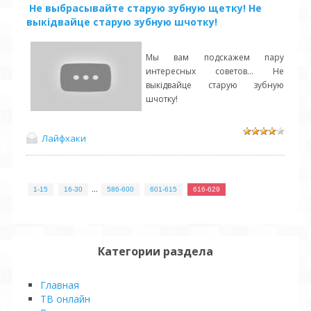
Не выбрасывайте старую зубную щетку! Не
выкідвайце старую зубную шчотку!
Мы вам подскажем пару
интересных советов... Не
выкідвайце старую зубную
шчотку!
Лайфхаки
1-15
16-30
...
586-600
601-615
616-629
Категории раздела
Главная
ТВ онлайн