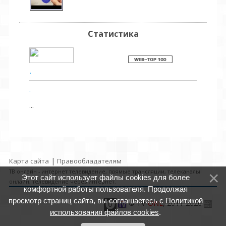
Статистика
.
.
...
|
Карта сайта
Правообладателям
ТВ онлайн - интернет телевидение, прямые трансляции, телеканалы
Этот сайт использует файлы cookies для более
онлайн, телевидение через интернет.
комфортной работы пользователя. Продолжая
просмотр страниц сайта, вы соглашаетесь с
Политикой
© TV-
ONE
, 2011-2026
$POWERzED_BY$
использования файлов cookies
.