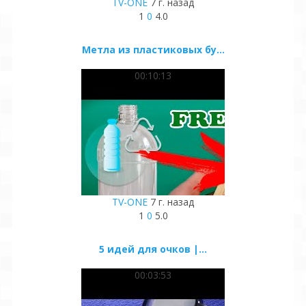
TV-ONE
7 г. назад
1
0
4.0
Метла из пластиковых бу...
00:10:13
TV-ONE
7 г. назад
1
0
5.0
5 идей для очков |...
00:03:53