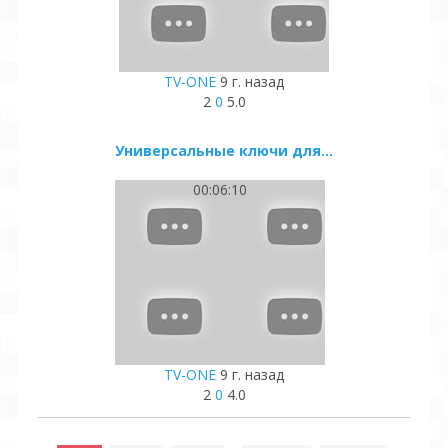
TV-ONE
9 г. назад
2
0
5.0
Универсальные ключи для...
00:06:10
TV-ONE
9 г. назад
2
0
4.0