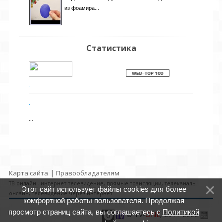
из фоамира...
Статистика
.
.
...
|
Карта сайта
Правообладателям
ТВ онлайн - интернет телевидение, прямые трансляции, телеканалы
Этот сайт использует файлы cookies для более
онлайн, телевидение через интернет.
комфортной работы пользователя. Продолжая
просмотр страниц сайта, вы соглашаетесь с
Политикой
© TV-
ONE
, 2011-2026
$POWERzED_BY$