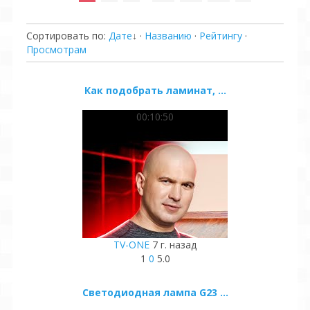
Сортировать по
:
Дате
↓
·
Названию
·
Рейтингу
·
Просмотрам
Как подобрать ламинат, ...
00:10:50
TV-ONE
7 г. назад
1
0
5.0
Светодиодная лампа G23 ...