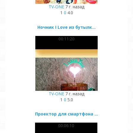
TV-ONE
7 г. назад
1
0
4.0
Ночник I Love из бутылк...
00:11:20
TV-ONE
7 г. назад
1
0
5.0
Проектор для смартфона ...
00:06:10