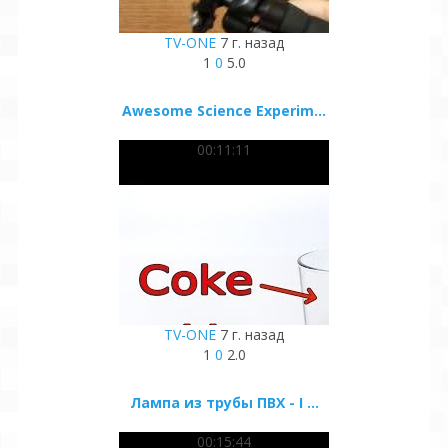
TV-ONE
7 г. назад
1
0
5.0
Awesome Science Experim...
00:11:11
TV-ONE
7 г. назад
1
0
2.0
Лампа из трубы ПВХ - I ...
00:15:44