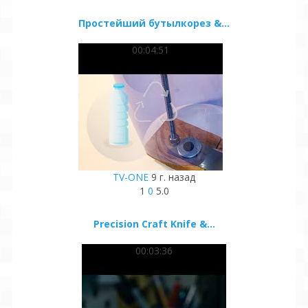
Простейший бутылкорез &...
00:04:51
TV-ONE
9 г. назад
1
0
5.0
Precision Craft Knife &...
00:03:36