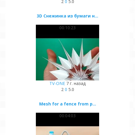
2
0
5.0
3D Снежинка из бумаги н...
00:10:23
TV-ONE
7 г. назад
2
0
5.0
Mesh for a fence from p...
00:04:03