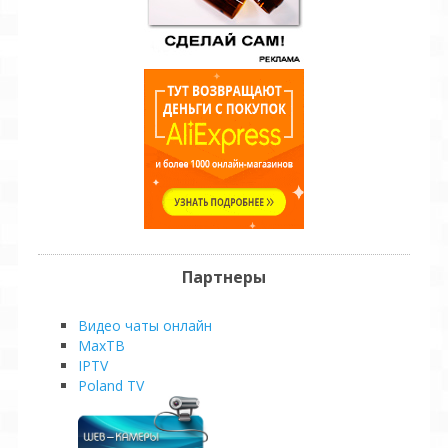
Партнеры
Видео чаты онлайн
MaxТВ
IPTV
Poland TV