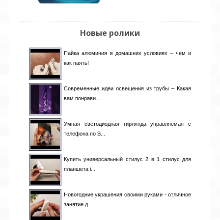
Новые ролики
Пайка алюминия в домашних условиях – чем и
как паять!
Современные идеи освещения из трубы – Какая
вам понрави...
Умная светодиодная гирлянда управляемая с
телефона по B...
Купить универсальный стилус 2 в 1 стилус для
планшета i...
Новогодние украшения своими руками - отличное
занятие д...