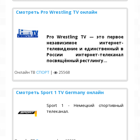
Смотреть Pro Wrestling TV онлайн
Pro Wrestling TV — это первое
независимое интернет-
телевидение и единственный в
России интернет-телеканал
посвящённый рестлингу...
Онлайн ТВ
СПОРТ
|
25568
Смотреть Sport 1 TV Germany онлайн
Sport 1 - Немецкий спортивный
телеканал.