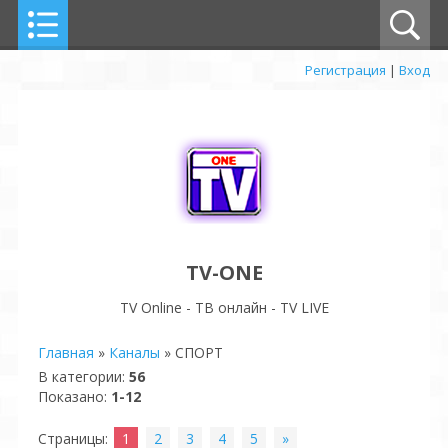
Регистрация
|
Вход
TV-ONE
TV Online - ТВ онлайн - TV LIVE
Главная
»
Каналы
» СПОРТ
В категории
:
56
Показано
:
1-12
Страницы
:
1
2
3
4
5
»