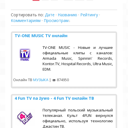
Сортировать по
:
Дате
·
Названию
·
Рейтингу
·
Комментариям
·
Просмотрам
TV-ONE MUSIC TV онлайн
TV-ONE MUSIC - Новые и лучшие
официальные клипы с каналов:
Armada Music, Spinnin' Records,
Kontor.TV, Hospital Records, Ultra Music,
EDM.
Онлайн ТВ
МУЗЫКА
|
874950
4 Fun TV na żywo - 4 Fun TV онлайн ТВ
Популярный польский музыкальный
телеканал. Культ 4FUN вернулся
официально, используя технологию
Джастин ТВ.