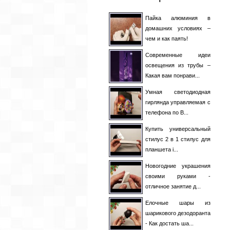
Литва
[3]
Люксембург
[1]
Пайка алюминия в
Малайзия
[1]
домашних условиях –
Мали
[0]
чем и как паять!
Мальта
[1]
Марокко
[1]
Современные идеи
Мексика
[3]
освещения из трубы –
Молдова
[18]
Какая вам понрави...
Монтенегро
[0]
Умная светодиодная
Нигерия
[1]
гирлянда управляемая с
Нидерланды
[0]
телефона по B...
Никарагуа
[0]
Новая Зеландия
[1]
Купить универсальный
Норвегия
[0]
стилус 2 в 1 стилус для
Пакистан
[4]
планшета i...
Панама
[0]
Новогодние украшения
Перу
[1]
своими руками -
Польша
[43]
отличное занятие д...
Португалия
[1]
Елочные шары из
Пуэрто-Рико
[0]
шарикового дезодоранта
Румыния
[8]
- Как достать ша...
Сауд. Аравия
[2]