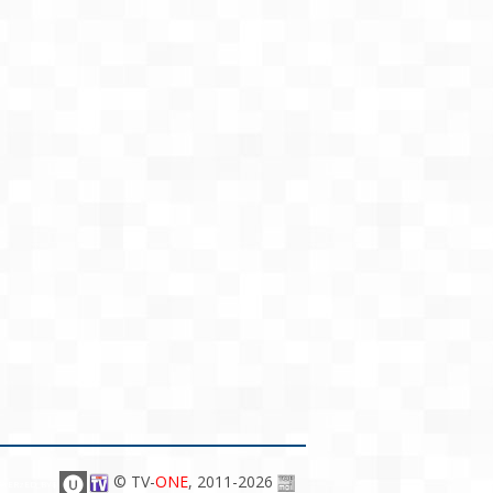
© TV-
ONE
, 2011-2026
WERzED_BY$