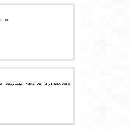
деша.
из ведущих каналов спутникового