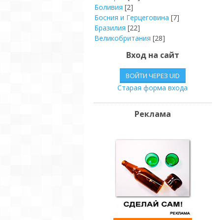
Боливия
[2]
Босния и Герцеговина
[7]
Бразилия
[22]
Великобритания
[28]
Венгрия
[8]
Вход на сайт
Венесуэла
[4]
Вьетнам
[2]
ВОЙТИ ЧЕРЕЗ UID
Гаити
[2]
Старая форма входа
Германия
[42]
Гондурас
[2]
Гонконг
[8]
Реклама
Греция
[6]
Грузия
[11]
Дания
[3]
Доминиканская Р.
[4]
Египет
[4]
Израиль
[19]
Индия
[18]
Индонезия
[3]
Иордания
[1]
Ирак
[1]