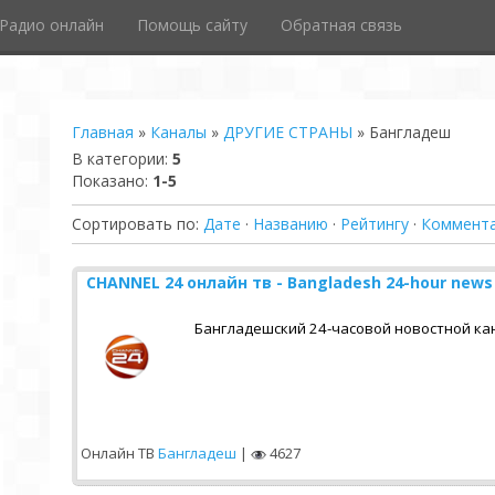
Pадио онлайн
Помощь сайту
Обратная связь
Главная
»
Каналы
»
ДРУГИЕ СТРАНЫ
» Бангладеш
В категории
:
5
Показано
:
1-5
Сортировать по
:
Дате
·
Названию
·
Рейтингу
·
Коммент
CHANNEL 24 онлайн тв - Bangladesh 24-hour news
Бангладешский 24-часовой новостной кан
Онлайн ТВ
Бангладеш
|
4627