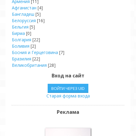
Армения
[11]
Афганистан
[4]
Бангладеш
[5]
Белоруссия
[16]
Бельгия
[5]
Бирма
[0]
Болгария
[22]
Боливия
[2]
Босния и Герцеговина
[7]
Бразилия
[22]
Великобритания
[28]
Венгрия
[8]
Вход на сайт
Венесуэла
[4]
Вьетнам
[2]
ВОЙТИ ЧЕРЕЗ UID
Гаити
[2]
Старая форма входа
Германия
[42]
Гондурас
[2]
Гонконг
[8]
Реклама
Греция
[6]
Грузия
[11]
Дания
[3]
Доминиканская Р.
[4]