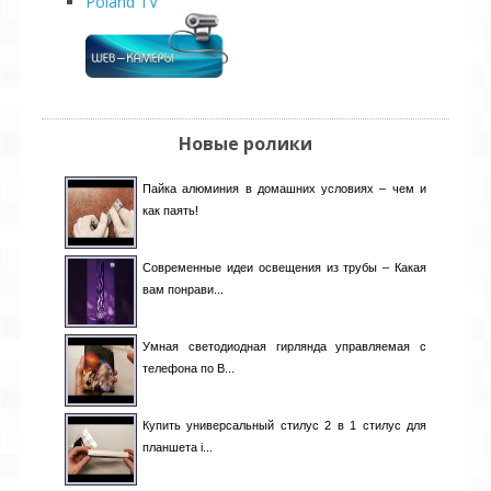
Poland TV
Кувейт
[1]
Курдистан
[0]
Кыргызстан
[1]
Латвия
[10]
Ливан
[4]
Ливия
[1]
Новые ролики
Литва
[3]
Люксембург
[1]
Пайка алюминия в домашних условиях – чем и
Малайзия
[1]
как паять!
Мали
[0]
Мальта
[1]
Марокко
[1]
Современные идеи освещения из трубы – Какая
Мексика
[3]
вам понрави...
Молдова
[18]
Монтенегро
[0]
Умная светодиодная гирлянда управляемая с
Нигерия
[1]
телефона по B...
Нидерланды
[0]
Никарагуа
[0]
Новая Зеландия
[1]
Купить универсальный стилус 2 в 1 стилус для
Норвегия
[0]
планшета i...
Пакистан
[4]