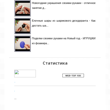
Панама
[0]
Новогодние украшения своими руками - отличное
Перу
[1]
занятие д...
Польша
[43]
Португалия
[1]
Елочные шары из шарикового дезодоранта - Как
Пуэрто-Рико
[0]
достать ша...
Румыния
[8]
Сауд. Аравия
[2]
Серб. и Черн.
[2]
Поделки своими руками на Новый год - ИГРУШКИ
Сирия
[3]
из фоамира...
Словакия
[1]
Словения
[3]
США
[19]
Статистика
Таджикистан
[0]
Таиланд
[2]
Тайвань
[0]
Турция
[40]
.
Узбекистан
[1]
Филиппины
[1]
.
Финляндия
[1]
...
Франция
[12]
Хорватия
[4]
Чехия
[20]