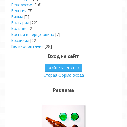
Белоруссия
[16]
Бельгия
[5]
Бирма
[0]
Болгария
[22]
Боливия
[2]
Босния и Герцеговина
[7]
Бразилия
[22]
Великобритания
[28]
Венгрия
[8]
Вход на сайт
Венесуэла
[4]
Вьетнам
[2]
ВОЙТИ ЧЕРЕЗ UID
Гаити
[2]
Старая форма входа
Германия
[42]
Гондурас
[2]
Гонконг
[8]
Реклама
Греция
[6]
Грузия
[11]
Дания
[3]
Доминиканская Р.
[4]
Египет
[4]
Израиль
[19]