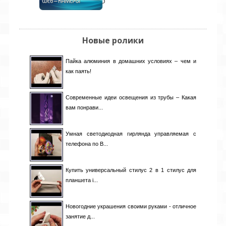
Кыргызстан
[1]
Латвия
[10]
Ливан
[4]
Ливия
[1]
Новые ролики
Литва
[3]
Люксембург
[1]
Пайка алюминия в домашних условиях – чем и
Малайзия
[1]
как паять!
Мали
[0]
Мальта
[1]
Марокко
[1]
Современные идеи освещения из трубы – Какая
Мексика
[3]
вам понрави...
Молдова
[18]
Монтенегро
[0]
Умная светодиодная гирлянда управляемая с
Нигерия
[1]
телефона по B...
Нидерланды
[0]
Никарагуа
[0]
Новая Зеландия
[1]
Купить универсальный стилус 2 в 1 стилус для
Норвегия
[0]
планшета i...
Пакистан
[4]
Панама
[0]
Новогодние украшения своими руками - отличное
Перу
[1]
занятие д...
Польша
[43]