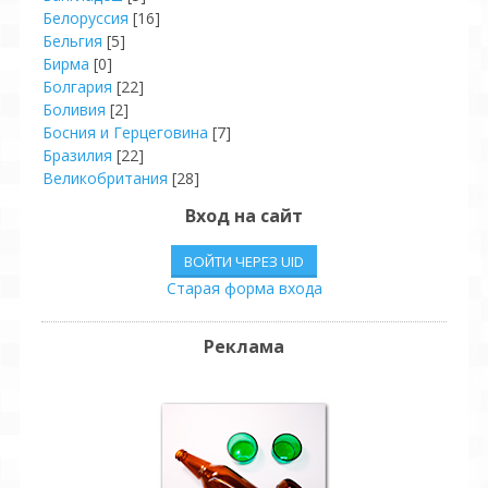
Белоруссия
[16]
Бельгия
[5]
Бирма
[0]
Болгария
[22]
Боливия
[2]
Босния и Герцеговина
[7]
Бразилия
[22]
Великобритания
[28]
Венгрия
[8]
Вход на сайт
Венесуэла
[4]
Вьетнам
[2]
ВОЙТИ ЧЕРЕЗ UID
Гаити
[2]
Старая форма входа
Германия
[42]
Гондурас
[2]
Гонконг
[8]
Реклама
Греция
[6]
Грузия
[11]
Дания
[3]
Доминиканская Р.
[4]
Египет
[4]
Израиль
[19]