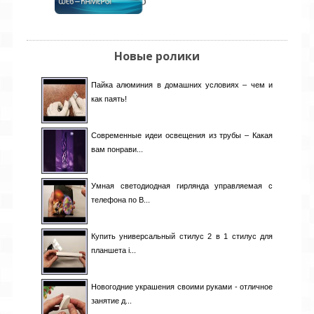
Кыргызстан
[1]
Латвия
[10]
Ливан
[4]
Ливия
[1]
Новые ролики
Литва
[3]
Люксембург
[1]
Пайка алюминия в домашних условиях – чем и
Малайзия
[1]
как паять!
Мали
[0]
Мальта
[1]
Марокко
[1]
Современные идеи освещения из трубы – Какая
Мексика
[3]
вам понрави...
Молдова
[18]
Монтенегро
[0]
Умная светодиодная гирлянда управляемая с
Нигерия
[1]
телефона по B...
Нидерланды
[0]
Никарагуа
[0]
Новая Зеландия
[1]
Купить универсальный стилус 2 в 1 стилус для
Норвегия
[0]
планшета i...
Пакистан
[4]
Панама
[0]
Новогодние украшения своими руками - отличное
Перу
[1]
занятие д...
Польша
[43]